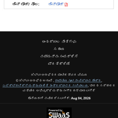
ಡೌನ್‌ಲೋಡ್
ಅಂತರ್ಜಾಲ ನೀತಿಗಳು
ಸಹಾಯ
ನಮ್ಮನ್ನು ಸಂಪರ್ಕಿಸಿ
ಪ್ರತಿಕ್ರಿಯೆ
ಜಿಲ್ಲಾ ಆಡಳಿತದ ಮಾಲೀಕತ್ವದ ವಿಷಯ
© ಜಿಲ್ಲಾ ಆಡಳಿತ ಉಡುಪಿ ,
ರಾಷ್ಟೀಯ ಸೂಚನಾ ವಿಜ್ಞಾನ ಕೇಂದ್ರ
,
ಎಲೆಕ್ಟ್ರಾನಿಕ್ಸ್ ಮತ್ತು ಮಾಹಿತಿ ತಂತ್ರಜ್ಞಾನದ ಸಚಿವಾಲಯ
, ಭಾರತ ಸರ್ಕಾರದ
ವತಿಯಿಂದ ಅಭಿವೃದ್ಧಿ ಮತ್ತು ಸಂಗ್ರಹಣೆ ಮಾಡಲಾಗಿದೆ
ಕೊನೆಯದಾಗಿ ನವೀಕರಿಸಲಾಗಿದೆ:
Aug 04, 2026