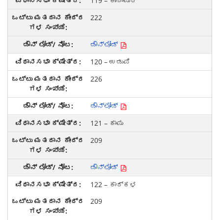
119 – ಕುಂದಾಪುರ
222
ಡೌನ್‌ಲೋಡ್
120 – ಉಡುಪಿ
226
ಡೌನ್‌ಲೋಡ್
121 – ಕಾಪು
209
ಡೌನ್‌ಲೋಡ್
122 – ಕಾರ್ಕಳ
209