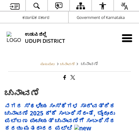
ಕರ್ನಾಟಕ ಸರ್ಕಾರ
Government of Karnataka
ಉಡುಪಿ ಜಿಲ್ಲೆ
UDUPI DISTRICT
ಚುನಾವಣೆ
ಮುಖಪುಟ
ಚುನಾವಣೆ
ಚುನಾವಣೆ
ನಗರ ಸ್ಥಳೀಯ ಸಂಸ್ಥೆಗಳ ಸಾರ್ವತ್ರಿಕ
ಚುನಾವಣೆ 2025 ಕ್ಕೆ ಸಂಬಂಧಿಸಿದಂತೆ, ಬೈಂದೂರು
ಪಟ್ಟಣ ಪಂಚಾಯತ್ ಚುನಾವಣೆಗೆ ಸಂಬಂಧಿಸಿದ
ಕರಡು ಮತದಾರರ ಪಟ್ಟಿ