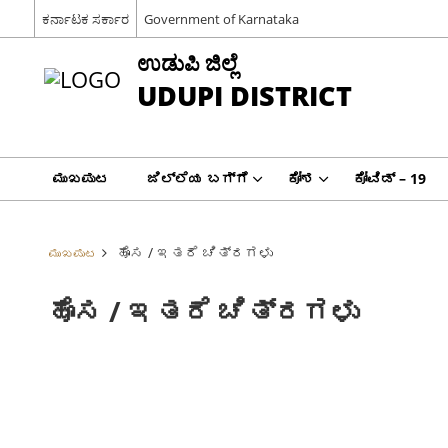
ಕರ್ನಾಟಕ ಸರ್ಕಾರ
Government of Karnataka
ಉಡುಪಿ ಜಿಲ್ಲೆ
UDUPI DISTRICT
ಮುಖಪುಟ
ಜಿಲ್ಲೆಯ ಬಗ್ಗೆ
ಕೋಶ
ಕೋವಿಡ್ – 19
ಹೊಸ / ಇತರೆ ಚಿತ್ರಗಳು
ಮುಖಪುಟ
ಹೊಸ / ಇತರೆ ಚಿತ್ರಗಳು