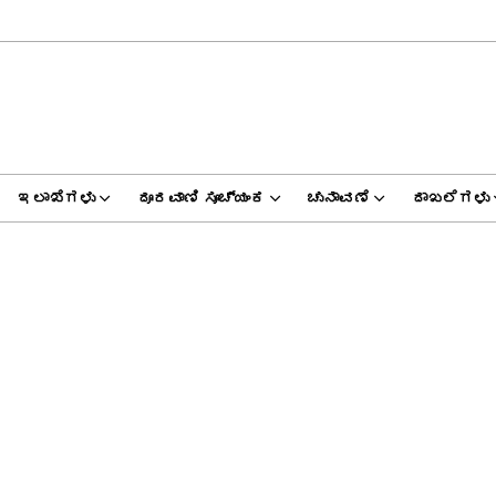
ಇಲಾಖೆಗಳು
ದೂರವಾಣಿ ಸೂಚ್ಯಂಕ
ಚುನಾವಣೆ
ದಾಖಲೆಗಳು