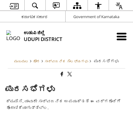
ಕರ್ನಾಟಕ ಸರ್ಕಾರ
Government of Karnataka
ಉಡುಪಿ ಜಿಲ್ಲೆ
UDUPI DISTRICT
ಪುರಸಭೆಗಳು
ಮುಖಪುಟ
ಕೋಶ
ಸಾರ್ವಜನಿಕ ಸೌಲಭ್ಯಗಳು
ಪುರಸಭೆಗಳು
ಕ್ಷಮಿಸಿ, ಯಾವುದೇ ಸಾರ್ವಜನಿಕ ಉಪಯುಕ್ತತೆ ಈ ವರ್ಗದೊಂದಿಗೆ
ಹೊಂದಾಣಿಕೆಯಾಗುತ್ತಿಲ್ಲ.