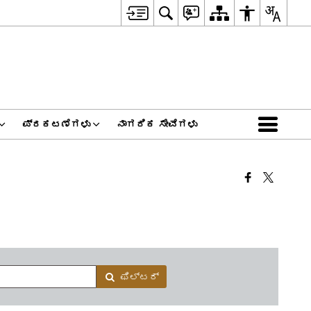
ಪ್ರಕಟಣೆಗಳು
ನಾಗರಿಕ ಸೇವೆಗಳು
ಫಿಲ್ಟರ್