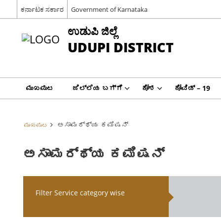
ಕರ್ನಾಟಕ ಸರ್ಕಾರ
Government of Karnataka
ಉಡುಪಿ ಜಿಲ್ಲೆ
UDUPI DISTRICT
ಮುಖಪುಟ
ಜಿಲ್ಲೆಯ ಬಗ್ಗೆ
ಕೋಶ
ಕೋವಿಡ್ – 19
ಅಸಾಮರ್ಥ್ಯ ಕಮಿಷನ್
ಮುಖಪುಟ
ಅಸಾಮರ್ಥ್ಯ ಕಮಿಷನ್
Filter Service category wise