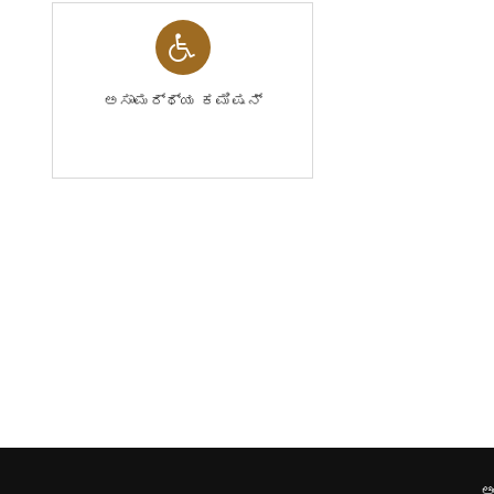
ಅಸಾಮರ್ಥ್ಯ ಕಮಿಷನ್
ಅ