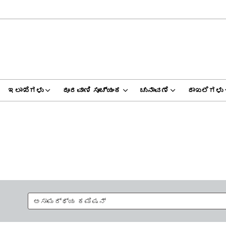
ಇಲಾಖೆಗಳು
ದೂರವಾಣಿ ಸೂಚ್ಯಂಕ
ಚುನಾವಣೆ
ದಾಖಲೆಗಳು